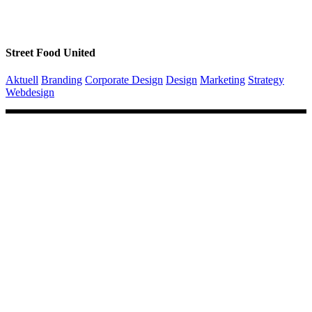
Street Food United
Aktuell
Branding
Corporate Design
Design
Marketing
Strategy
Webdesign
Junge Start-ups, etablierte kleine und
mittelständische Unternehmen oder
gemeinnützige Organisationen – wir
geben Marken einen klar positionierten
Charakter. Eine Identität als sicheres